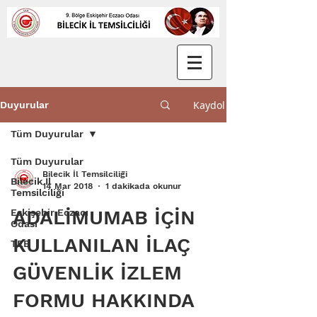
Kaydol
Duyurular
Tüm Duyurular
Tüm Duyurular
Bilecik İl Temsilciliği
Bilecik İl
14 Mar 2018
1 dakikada okunur
Temsilciliği
ADALİMUMAB İÇİN
Eskişehir Eczacı
Odası
KULLANILAN İLAÇ
TEB
GÜVENLİK İZLEM
FORMU HAKKINDA