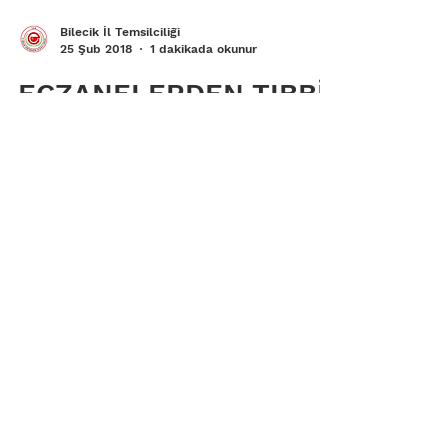
Bilecik İl Temsilciliği
25 Şub 2018
1 dakikada okunur
ECZANELERDEN TIBBİ
MALZEMELERİN
TEMİNİNE İLİŞKİN
SÖZLEŞME HAKKINDA
SGK DUYURUSU
Sosyal Güvenlik Kurumu internet
sitesinde 19/01/2018 tarihinde
yayınlanan “Sosyal Güvenlik Kurumu
Ayakta Tedavide Kullanılan Hazır Tıbbi...
Bilecik İl Temsilciliği