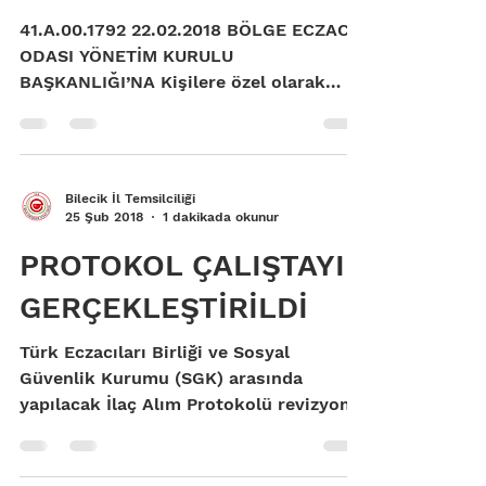
41.A.00.1792 22.02.2018 BÖLGE ECZACI
ODASI YÖNETİM KURULU
BAŞKANLIĞI’NA Kişilere özel olarak
hazırlanan majistral ilaç bedellerinin...
Bilecik İl Temsilciliği
25 Şub 2018
1 dakikada okunur
PROTOKOL ÇALIŞTAYI
GERÇEKLEŞTİRİLDİ
Türk Eczacıları Birliği ve Sosyal
Güvenlik Kurumu (SGK) arasında
yapılacak İlaç Alım Protokolü revizyon
görüşmeleri öncesinde Bölge...