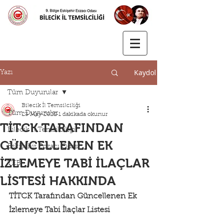
Kaydol
Yazı
Tüm Duyurular
Bilecik İl Temsilciliği
Tüm Duyurular
23 May 2022
1 dakikada okunur
TİTCK TARAFINDAN
Bilecik İl Temsilciliği
GÜNCELLENEN EK
Eskişehir Eczacı Odası
İZLEMEYE TABİ İLAÇLAR
TEB
LİSTESİ HAKKINDA
TİTCK Tarafından Güncellenen Ek 
İzlemeye Tabi İlaçlar Listesi 