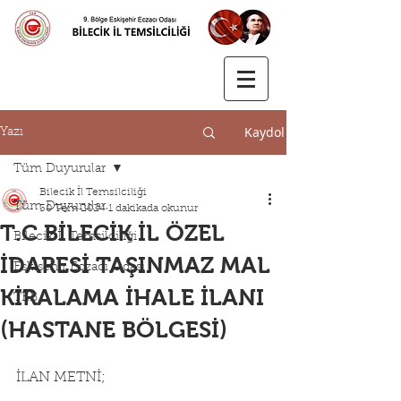
Kaydol
Yazı
Tüm Duyurular
Bilecik İl Temsilciliği
Tüm Duyurular
30 Tem 2024
1 dakikada okunur
T.C BİLECİK İL ÖZEL
Bilecik İl Temsilciliği
İDARESİ TAŞINMAZ MAL
Eskişehir Eczacı Odası
KİRALAMA İHALE İLANI
TEB
(HASTANE BÖLGESİ)
İLAN METNİ;