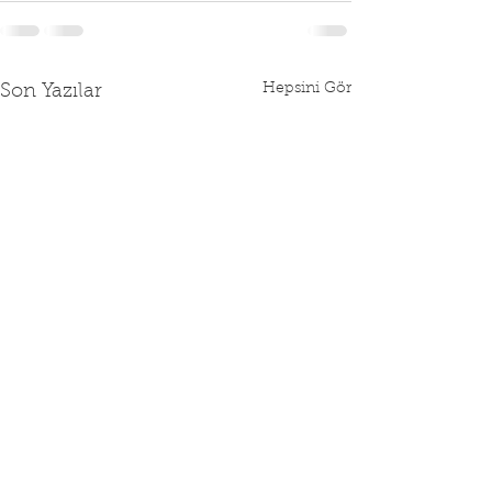
Hepsini Gör
Son Yazılar
2026 YILI SGK
RAMAZAN BAY
SÖZLEŞME DAĞITIMI
NÖBETÇİ