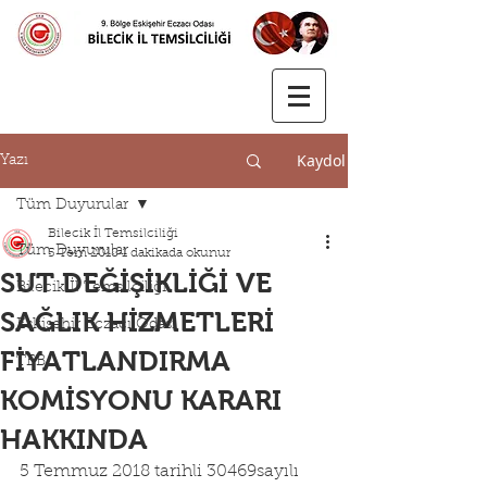
Kaydol
Yazı
Tüm Duyurular
Bilecik İl Temsilciliği
Tüm Duyurular
5 Tem 2018
1 dakikada okunur
SUT DEĞİŞİKLİĞİ VE
Bilecik İl Temsilciliği
SAĞLIK HİZMETLERİ
Eskişehir Eczacı Odası
FİYATLANDIRMA
TEB
KOMİSYONU KARARI
HAKKINDA
5 Temmuz 2018 tarihli 30469sayılı 