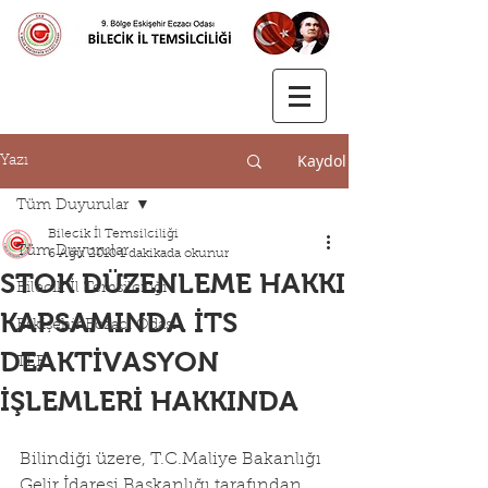
Kaydol
Yazı
Tüm Duyurular
Bilecik İl Temsilciliği
Tüm Duyurular
6 Ağu 2018
1 dakikada okunur
STOK DÜZENLEME HAKKI
Bilecik İl Temsilciliği
KAPSAMINDA İTS
Eskişehir Eczacı Odası
DEAKTİVASYON
TEB
İŞLEMLERİ HAKKINDA
Bilindiği üzere, T.C.Maliye Bakanlığı 
Gelir İdaresi Başkanlığı tarafından 