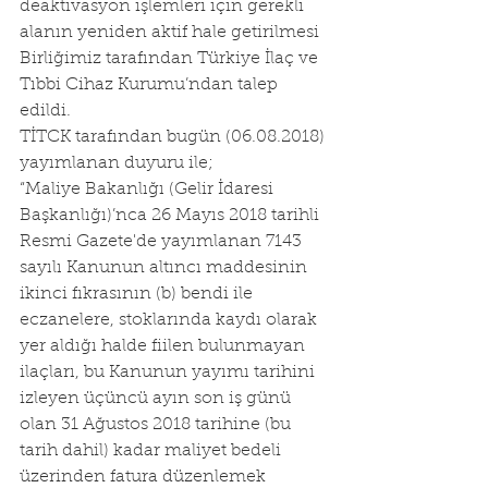
deaktivasyon işlemleri için gerekli 
alanın yeniden aktif hale getirilmesi  
Birliğimiz tarafından Türkiye İlaç ve 
Tıbbi Cihaz Kurumu’ndan talep 
edildi.
TİTCK tarafından bugün (06.08.2018) 
yayımlanan duyuru ile;
“Maliye Bakanlığı (Gelir İdaresi 
Başkanlığı)’nca 26 Mayıs 2018 tarihli 
Resmi Gazete'de yayımlanan 7143 
sayılı Kanunun altıncı maddesinin 
ikinci fıkrasının (b) bendi ile 
eczanelere, stoklarında kaydı olarak 
yer aldığı halde fiilen bulunmayan 
ilaçları, bu Kanunun yayımı tarihini 
izleyen üçüncü ayın son iş günü 
olan 31 Ağustos 2018 tarihine (bu 
tarih dahil) kadar maliyet bedeli 
üzerinden fatura düzenlemek 