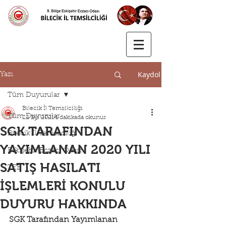
Kaydol
Yazı
Tüm Duyurular
Bilecik İl Temsilciliği
Tüm Duyurular
22 Eyl 2021
1 dakikada okunur
SGK TARAFINDAN
Bilecik İl Temsilciliği
YAYIMLANAN 2020 YILI
Eskişehir Eczacı Odası
SATIŞ HASILATI
TEB
İŞLEMLERİ KONULU
DUYURU HAKKINDA
SGK Tarafından Yayımlanan