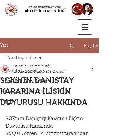
Kaydol
Yazı
Tüm Duyurular
Bilecik İl Temsilciliği
Tüm Duyurular
19 Ara 2018
1 dakikada okunur
SGK’NIN DANIŞTAY
Bilecik İl Temsilciliği
KARARINA İLİŞKİN
Eskişehir Eczacı Odası
DUYURUSU HAKKINDA
TEB
SGK’nın Danıştay Kararına İlişkin 
Duyurusu Hakkında
Sosyal Güvenlik Kurumu tarafından 