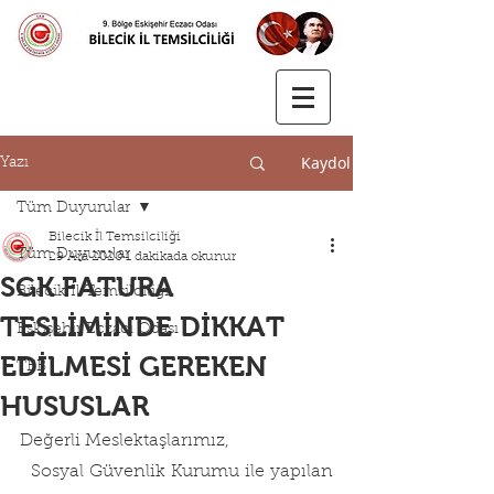
Kaydol
Yazı
Tüm Duyurular
Bilecik İl Temsilciliği
Tüm Duyurular
29 Ara 2020
1 dakikada okunur
SGK FATURA
Bilecik İl Temsilciliği
TESLİMİNDE DİKKAT
Eskişehir Eczacı Odası
EDİLMESİ GEREKEN
TEB
HUSUSLAR
Değerli Meslektaşlarımız,
  Sosyal Güvenlik Kurumu ile yapılan 