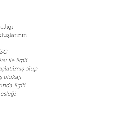
ılığı 
luşlarının 
/SC 
 ile ilgili 
şlatılmış olup 
 blokajı 
da ilgili 
esleği 