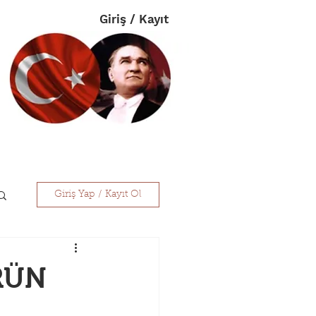
Giriş / Kayıt
im
Eczanelerimiz
İletişim
Giriş Yap / Kayıt Ol
RÜN