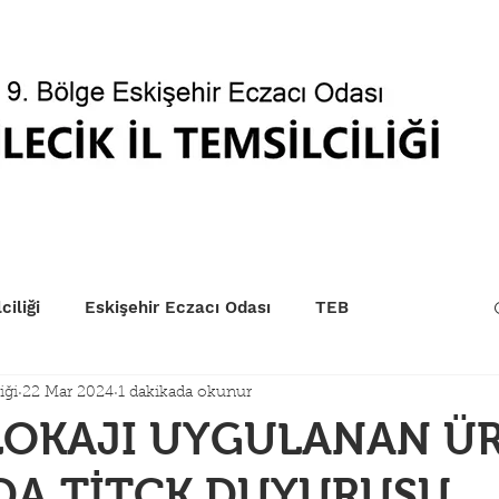
betçi Eczaneler
Kurum Sıraları
EczaPort
Yönet
ciliği
Eskişehir Eczacı Odası
TEB
iği
22 Mar 2024
1 dakikada okunur
BLOKAJI UYGULANAN Ü
DA TİTCK DUYURUSU