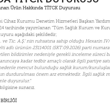
ulanan Ürün Hakkında TİTCK Duyurusu
bbi Cihaz Kurumu Denetim Hizmetleri Başkan Yardımc
024 tarihinde yayımlanan “Tüm Sağlık Kurum ve Kuru
 duyuru aşağıdaki şekildedir;
. ve Tic. A.Ş.’ nin ruhsatına sahip olduğu Hexarin IV
ti adlı ürünün 23114001 (SKT:09.2026) parti numaralısı
tilen bildirimler nedeniyle gerekli inceleme süreci ba
ıncaya kadar tedbir amaçlı olarak ilgili partiye satış
nedenle mevcut bulunduğu sağlık kurum/kuruluşların
ın durdurulması önem arz etmektedir. İlgili sağlık m
le duyurulur."
bilgisine sunarız.
BİRLİĞİ