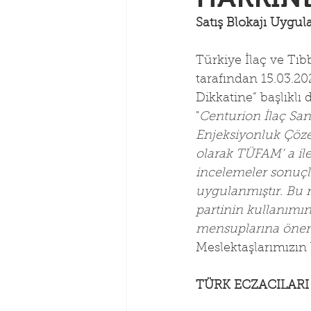
Satış Blokajı Uyg
Türkiye İlaç ve Tı
tarafından 15.03.2
Dikkatine” başlıklı
"
Centurion İlaç San
Enjeksiyonluk Çözel
olarak TÜFAM’ a ile
incelemeler sonuçlan
uygulanmıştır. Bu 
partinin kullanımın
mensuplarına önem
Meslektaşlarımızın 
TÜRK ECZACILARI 