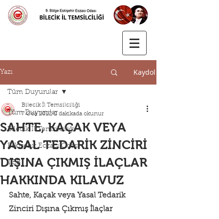
Kaydol
Yazı
Tüm Duyurular
Bilecik İl Temsilciliği
Tüm Duyurular
7 Oca 2022
2 dakikada okunur
SAHTE, KAÇAK VEYA
Bilecik İl Temsilciliği
YASAL TEDARİK ZİNCİRİ
Eskişehir Eczacı Odası
DIŞINA ÇIKMIŞ İLAÇLAR
TEB
HAKKINDA KILAVUZ
Sahte, Kaçak veya Yasal Tedarik 
Zinciri Dışına Çıkmış İlaçlar 