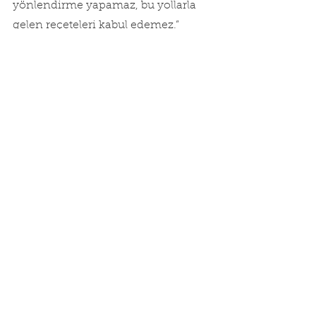
yönlendirme yapamaz, bu yollarla 
gelen reçeteleri kabul edemez.” 
hükümleri uyarınca eczanelerin 
internet sitesi açması, kurye veya 
elektronik ortamlar aracılığıyla satış 
yapması yasaktır.
İlgili mevzuatlar gereği ilaç satış 
veya tanıtımının, incelemesi 
yapılan internet 
sitesinde/sayfasında tespit edilmesi 
halinde Kurum tarafından internet 
sitesine/sayfasına erişime 
engelleme kararı alınarak, erişime 
engelleme kararı alınan siteler 
Erişim Sağlayıcıları Birliğine 