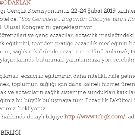
#ODAKLAN
rliği Gençlik Komisyonumuz 
22-24 Şubat 2019
 tarihle
tel'de, “
Söz Gençlikte... Bugünün Gücüyle Yarını Ku
. Ulusal Kongresi’ni gerçekleştiriyor.
 öğrencileri ve genç eczacılar, eczacılık mesleğindeki
lık eğitimini, teoriden pratiğe eczacılık mesleğinin h
ını, sağlık sektöründe eczacının rolünü anlamak, ta
ylaşımlarında bulunmak, yarınlarımıza yön verebilme
ıkmak, eczacılık eğitiminin daha nitelikli hale gelme
mek, toplumun sağlığı için daha kaliteli hizmet üret
mak ve eczacıların sağlık sistemine sundukları katkıla
eğimiz bu büyük buluşmaya tüm Eczacılık Fakültesi ö
rımızı bekliyoruz.
hakkında detaylı bilgiye 
http://www.tebgk.com/
  a
BİRLİĞİ