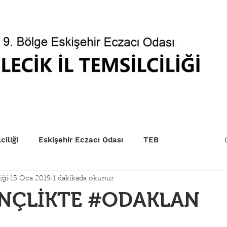
betçi Eczaneler
Kurum Sıraları
EczaPort
Yönet
ciliği
Eskişehir Eczacı Odası
TEB
iği
15 Oca 2019
1 dakikada okunur
NÇLİKTE #ODAKLAN