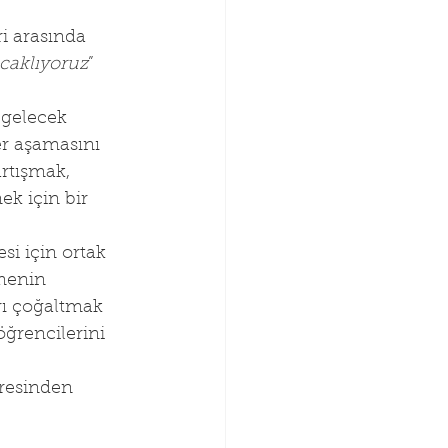
ri arasında 
caklıyoruz
” 
 gelecek 
er aşamasını 
rtışmak, 
k için bir 
si için ortak 
menin 
rı çoğaltmak 
ğrencilerini 
dresinden 