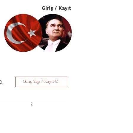
Giriş / Kayıt
im
Eczanelerimiz
İletişim
Giriş Yap / Kayıt Ol