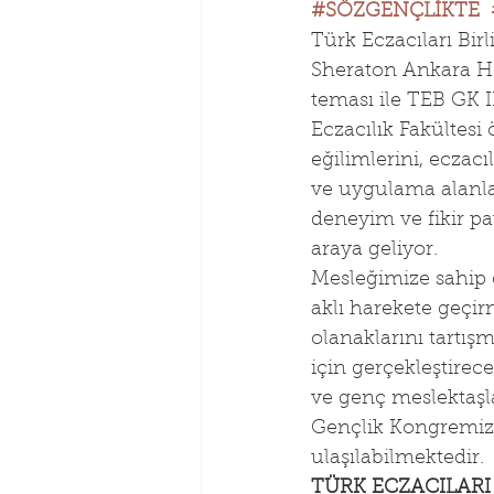
#SÖZGENÇLİKTE
Türk Eczacıları Bi
Sheraton Ankara Ho
teması ile TEB GK II
Eczacılık Fakültesi
eğilimlerini, eczacı
ve uygulama alanlar
deneyim ve fikir pa
araya geliyor.
Mesleğimize sahip ç
aklı harekete geçir
olanaklarını tartış
için gerçekleştirec
ve genç meslektaşla
Gençlik Kongremiz 
ulaşılabilmektedir.
TÜRK ECZACILARI 