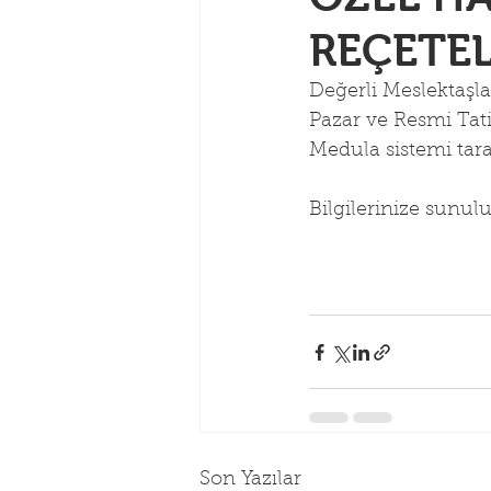
REÇETE
Değerli Meslektaşla
Pazar ve Resmi Tat
Medula sistemi tara
Bilgilerinize sunulu
                           
                             
Son Yazılar