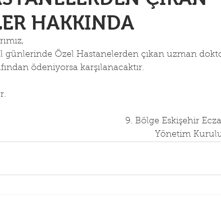
LER HAKKINDA
rımız,
il günlerinde Özel Hastanelerden çıkan uzman doktor
fından ödeniyorsa karşılanacaktır.
r.
                                                         9. Bölge Eskişehir 
                                                                   Yönetim Kurul