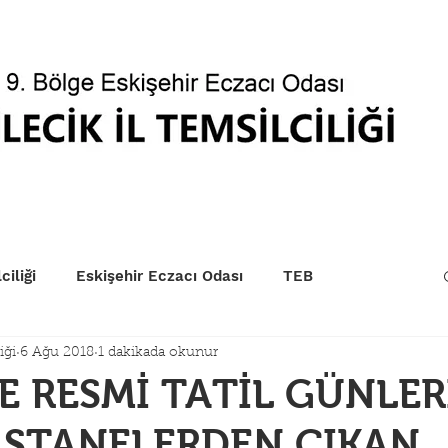
betçi Eczaneler
Kurum Sıraları
EczaPort
Yönet
ciliği
Eskişehir Eczacı Odası
TEB
iği
6 Ağu 2018
1 dakikada okunur
E RESMİ TATİL GÜNLE
ASTANELERDEN ÇIKAN