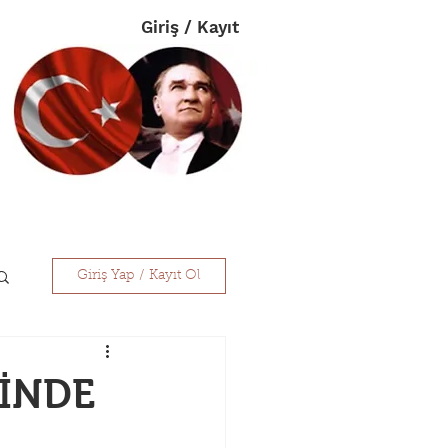
Giriş / Kayıt
im
Eczanelerimiz
İletişim
Giriş Yap / Kayıt Ol
RİNDE