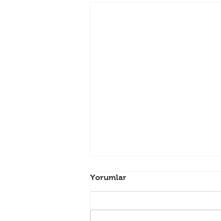
26 MAYIS SALI (ARİFE)
Yorumlar
NÖBETÇİ ECZANELERİMİZ
26 Mayıs Salı günü Ufuk
Eczanesi nöbet hizmeti