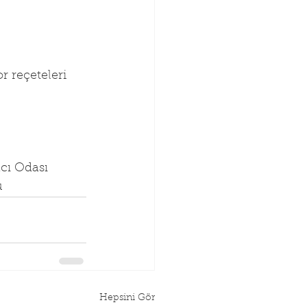
 reçeteleri 
Eczacı Odası
u
Hepsini Gör