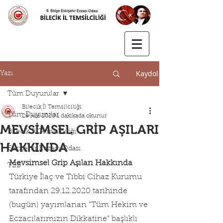
Kaydol
Yazı
Tüm Duyurular
Bilecik İl Temsilciliği
Tüm Duyurular
29 Ara 2020
1 dakikada okunur
MEVSİMSEL GRİP AŞILARI
Bilecik İl Temsilciliği
HAKKINDA
Eskişehir Eczacı Odası
Mevsimsel Grip Aşıları Hakkında
TEB
Türkiye İlaç ve Tıbbi Cihaz Kurumu 
tarafından 29.12.2020 tarihinde 
(bugün) yayımlanan “Tüm Hekim ve 
Eczacılarımızın Dikkatine” başlıklı 