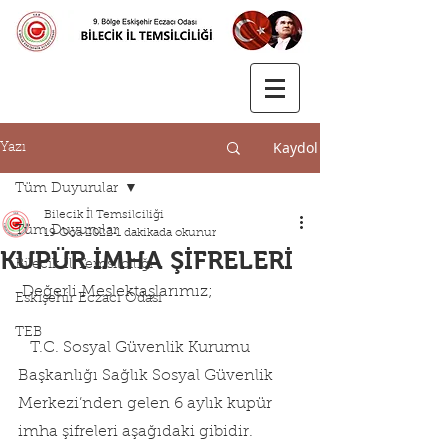
Kaydol
Yazı
Tüm Duyurular
Bilecik İl Temsilciliği
Tüm Duyurular
19 Oca 2022
1 dakikada okunur
KUPÜR İMHA ŞİFRELERİ
Bilecik İl Temsilciliği
 Değerli Meslektaşlarımız;
Eskişehir Eczacı Odası
TEB
   T.C. Sosyal Güvenlik Kurumu 
Başkanlığı Sağlık Sosyal Güvenlik 
Merkezi’nden gelen 6 aylık kupür 
imha şifreleri aşağıdaki gibidir. 