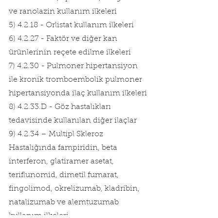
ve ranolazin kullanım ilkeleri
5) 4.2.18 - Orlistat kullanım ilkeleri
6) 4.2.27 - Faktör ve diğer kan 
ürünlerinin reçete edilme ilkeleri
7) 4.2.30 - Pulmoner hipertansiyon 
ile kronik tromboembolik pulmoner 
hipertansiyonda ilaç kullanım ilkeleri
8) 4.2.33.D - Göz hastalıkları 
tedavisinde kullanılan diğer ilaçlar
9) 4.2.34 – Multipl Skleroz 
Hastalığında fampiridin, beta 
interferon, glatiramer asetat, 
teriflunomid, dimetil fumarat, 
fingolimod, okrelizumab, kladribin, 
natalizumab ve alemtuzumab 
kullanım ilkeleri