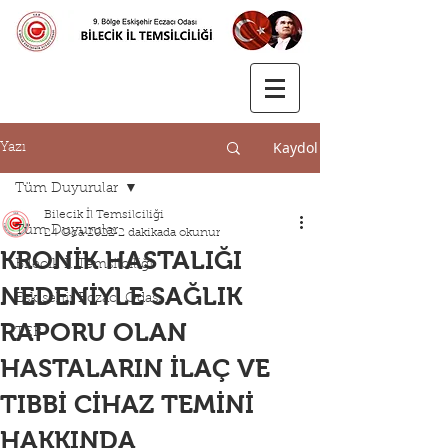
Kaydol
Yazı
Tüm Duyurular
Bilecik İl Temsilciliği
Tüm Duyurular
24 Oca 2022
2 dakikada okunur
KRONİK HASTALIĞI
Bilecik İl Temsilciliği
NEDENİYLE SAĞLIK
Eskişehir Eczacı Odası
RAPORU OLAN
TEB
HASTALARIN İLAÇ VE
TIBBİ CİHAZ TEMİNİ
HAKKINDA