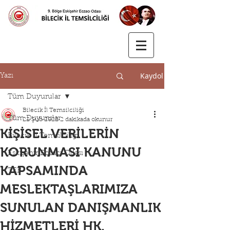
Kaydol
Yazı
Tüm Duyurular
Bilecik İl Temsilciliği
Tüm Duyurular
22 Şub 2022
2 dakikada okunur
KİŞİSEL VERİLERİN
Bilecik İl Temsilciliği
KORUNMASI KANUNU
Eskişehir Eczacı Odası
KAPSAMINDA
TEB
MESLEKTAŞLARIMIZA
SUNULAN DANIŞMANLIK
HİZMETLERİ HK.