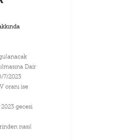
Hakkında
ygulanacak 
pılmasına Dair 
0/7/2023 
V oranı ise 
2023 gecesi 
rinden nasıl 