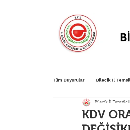
Anasayfa
Duyurular
Nö
Tüm Duyurular
Bilecik İl Temsil
Bilecik İl Temsilcil
KDV OR
DEĞİŞİK