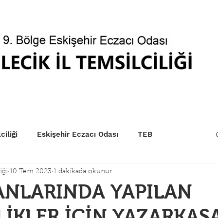
betçi Eczaneler
Kurum Sıraları
EczaPort
Yönet
ciliği
Eskişehir Eczacı Odası
TEB
iği
10 Tem 2023
1 dakikada okunur
ANLARINDA YAPILAN
LİKLER İÇİN YAZARKAS