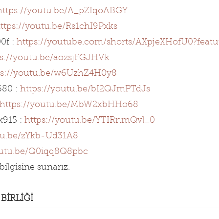
https://youtu.be/A_pZIqoABGY
ttps://youtu.be/Rs1chI9Pxks
f : 
https://youtube.com/shorts/AXpjeXHofU0?featu
ps://youtu.be/aozsjFGJHVk
ps://youtu.be/w6UzhZ4H0y8
80 : 
https://youtu.be/bI2QJmPTdJs
https://youtu.be/MbW2xbHHo68
x915 : 
https://youtu.be/YTIRnmQvl_0
utu.be/zYkb-Ud31A8
outu.be/Q0iqq8Q8pbc
bilgisine sunarız.
BİRLİĞİ