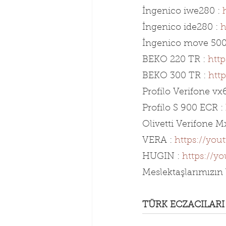
İngenico iwe280 : 
İngenico ide280 : 
h
İngenico move 5000
BEKO 220 TR : 
htt
BEKO 300 TR : 
htt
Profilo Verifone vx6
Profilo S 900 ECR : 
Olivetti Verifone M
VERA : 
https://yo
HUGIN : 
https://y
Meslektaşlarımızın 
TÜRK ECZACILARI 