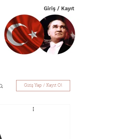
Giriş / Kayıt
im
Eczanelerimiz
İletişim
Giriş Yap / Kayıt Ol
A