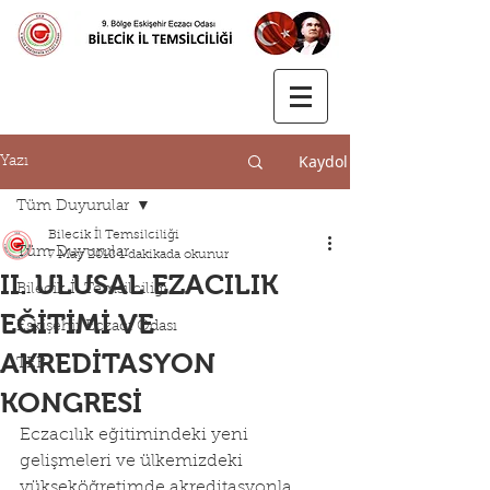
Kaydol
Yazı
Tüm Duyurular
Bilecik İl Temsilciliği
Tüm Duyurular
7 May 2018
1 dakikada okunur
II. ULUSAL EZACILIK
Bilecik İl Temsilciliği
EĞİTİMİ VE
Eskişehir Eczacı Odası
AKREDİTASYON
TEB
KONGRESİ
Eczacılık eğitimindeki yeni 
gelişmeleri ve ülkemizdeki 
yükseköğretimde akreditasyonla 