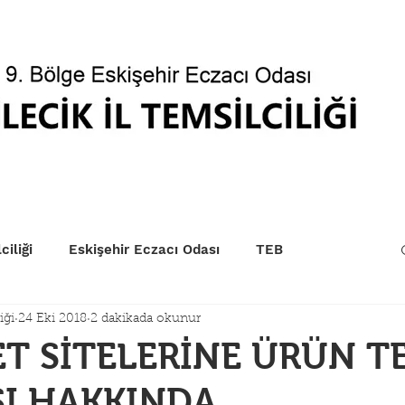
betçi Eczaneler
Kurum Sıraları
EczaPort
Yönet
ciliği
Eskişehir Eczacı Odası
TEB
iği
24 Eki 2018
2 dakikada okunur
T SİTELERİNE ÜRÜN T
ŞI HAKKINDA