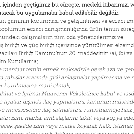
, içinden geçtiğimiz bu süreçte, mesleki itibarımızı v
 atacak bu uygulamalar kabul edilebilir değildir.
ün gamının korunması ve geliştirilmesi ve eczacı ima
e toplumun eczacı danışmanlığında ürün temin süreç
nündeki çalışmaların tüm oda yöneticilerimiz ve 
ş birliği ve güç birliği içerisinde yürütülmesi elzemdi
acıları Birliği Kanunu'nun 20. maddesinin (a), (b) ve (h)
im Kurullarına;
e menfaat temin etmek maksadiyle gerek aza ve ger
a şahıslar arasında gizli anlaşmalar yapılmasına ve
er kurulmasına mani olmak,
Sıhhat ve İçtimai Muavenet Vekaletince kabul ve tasd
ve fiyatlar dışında ilaç yapmalarını, kanunun müsaade
ve müesseselere ilaç satmalarını, ruhsatnameyi haiz y
tın isim, marka, ambalajlarını taklit veya kopya ede
ecek şekilde isim veya marka koyarak halkı istismar 