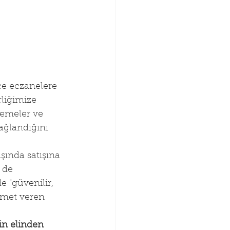
ce eczanelere 
rliğimize 
lemeler ve 
sağlandığını 
şında satışına 
 de 
 "güvenilir, 
izmet veren 
in elinden 