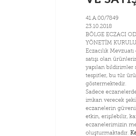
41.A.00/7849
23.10.2018
BÖLGE ECZACI OD
YÖNETİM KURULU
Eczacılık Mevzuatı
satışı olan ürünleri
yapılan bildirimler
tespitler, bu tür ür
göstermektedir.
Sadece eczanelerden
imkan verecek şeki
eczanelerin güvenir
etkin, erişilebilir, 
eczanelerimizin me
oluşturmaktadır. 
Ka