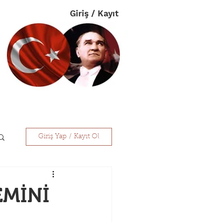
Giriş / Kayıt
im
Eczanelerimiz
İletişim
Giriş Yap / Kayıt Ol
EMİNİ