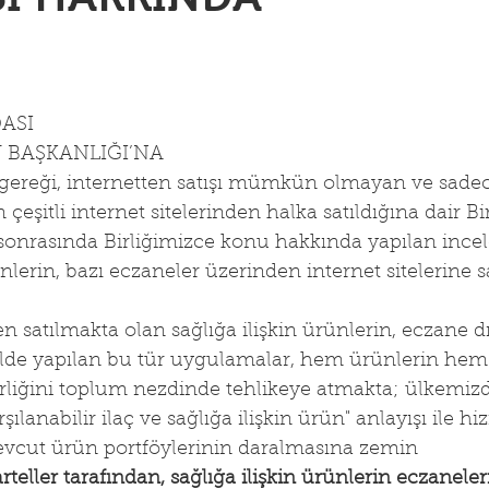
ASI
 BAŞKANLIĞI’NA
 gereği, internetten satışı mümkün olmayan ve sade
n çeşitli internet sitelerinden halka satıldığına dair Bi
 sonrasında Birliğimizce konu hakkında yapılan ince
ünlerin, bazı eczaneler üzerinden internet sitelerine 
 satılmakta olan sağlığa ilişkin ürünlerin, eczane dı
lde yapılan bu tür uygulamalar, hem ürünlerin hem
liğini toplum nezdinde tehlikeye atmakta; ülkemizde
karşılanabilir ilaç ve sağlığa ilişkin ürün" anlayışı ile h
vcut ürün portföylerinin daralmasına zemin 
rteller tarafından, sağlığa ilişkin ürünlerin eczaneler