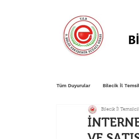
Anasayfa
Duyurular
Nö
Tüm Duyurular
Bilecik İl Temsil
Bilecik İl Temsilcil
İNTERNE
VE SATI