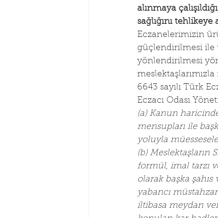
alınmaya çalışıldığı
sağlığını tehlikeye
Eczanelerimizin ür
güçlendirilmesi il
yönlendirilmesi yö
meslektaşlarımızla i
6643 sayılı Türk Ecz
Eczacı Odası Yönet
(a) Kanun haricind
mensupları ile başk
yoluyla müessesel
(b) Meslektaşların 
formül, imal tarzı 
olarak başka şahıs 
yabancı müstahzara
iltibasa meydan ver