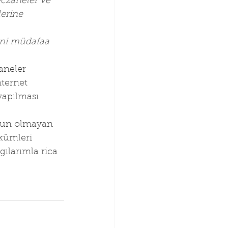
eczaneler ve 
erine 
ini müdafaa 
aneler 
ternet 
yapılması 
ygun olmayan 
ükümleri 
gılarımla rica 