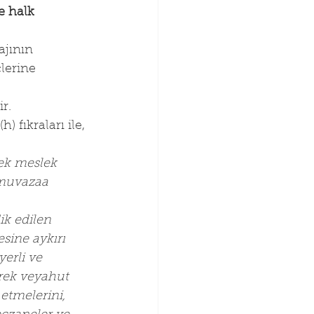
e halk 
jının 
lerine 
r.
 fıkraları ile, 
ek meslek 
 muvazaa 
ik edilen 
sine aykırı 
erli ve 
rek veyahut 
etmelerini, 