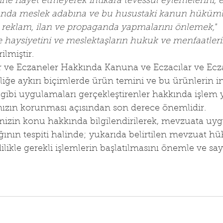
ne riayet etmeyerek ihtikara tevessül eylemelerini, 
ında meslek adabına ve bu husustaki kanun hüküml
reklam, ilan ve propaganda yapmalarını önlemek,"
e haysiyetini ve meslektaşların hukuk ve menfaatler
ilmiştir.
ar ve Eczaneler Hakkında Kanuna ve Eczacılar ve Ecz
ğe aykırı biçimlerde ürün temini ve bu ürünlerin in
gibi uygulamaları gerçekleştirenler hakkında işlem 
mızın korunması açısından son derece önemlidir.
erinizin konu hakkında bilgilendirilerek, mevzuata u
dığının tespiti halinde; yukarıda belirtilen mevzuat h
likle gerekli işlemlerin başlatılmasını önemle ve say