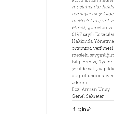
konulan kar hadleri
müstahzarlar hakk
uymayacak şekilde 
h) Meslekin şeref v
etmek,
 görevleri ver
6197 sayılı Eczacıl
Hakkında Yönetmeli
ortamına verilmesi 
mesleki saygınlığı
Bilgilerinizi, üyel
şekilde satış yapıl
doğrultusunda ivedi
ederim.
Ecz. Arman Üney
Genel Sekreter