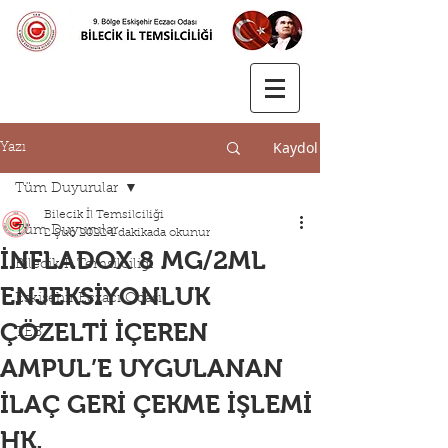
Kaydol
Yazı
Tüm Duyurular
Bilecik İl Temsilciliği
Tüm Duyurular
2 Şub 2022
1 dakikada okunur
İNFLADOX 8 MG/2ML
Bilecik İl Temsilciliği
ENJEKSİYONLUK
Eskişehir Eczacı Odası
ÇÖZELTİ İÇEREN
TEB
AMPUL’E UYGULANAN
İLAÇ GERİ ÇEKME İŞLEMİ
HK.