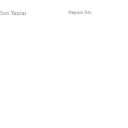
Hepsini Gör
Son Yazılar
2026 YILI SGK
RAMAZAN BAY
SÖZLEŞME DAĞITIMI
NÖBETÇİ
ECZANELERİMİ