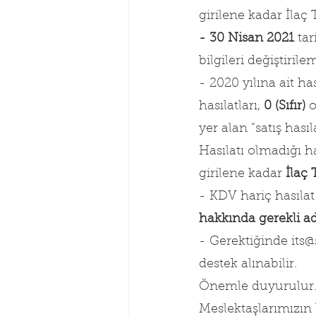
girilene kadar İlaç 
- 30 Nisan 2021
 ta
bilgileri değiştirile
- 2020 yılına ait h
hasılatları, 
0 (Sıfır)
 
yer alan “satış has
Hasılatı olmadığı h
girilene kadar 
İlaç 
- KDV hariç hasılat 
hakkında gerekli adl
- Gerektiğinde its@
destek alınabilir.
Önemle duyurulur.
Meslektaşlarımızın 