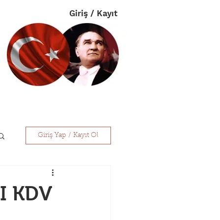
Giriş / Kayıt
im
Eczanelerimiz
İletişim
Giriş Yap / Kayıt Ol
LI KDV