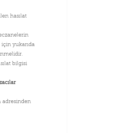
len hasılat 
eczanelerin 
için yukarıda 
nmelidir. 
lat bilgisi 
acılar 
a adresinden 