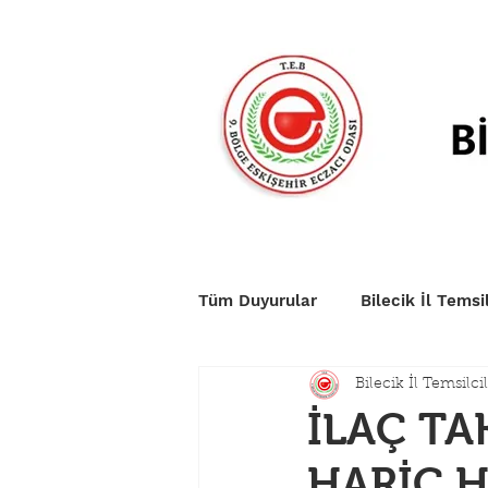
Anasayfa
Duyurular
Nö
Tüm Duyurular
Bilecik İl Temsil
Bilecik İl Temsilcil
İLAÇ TA
HARİÇ H