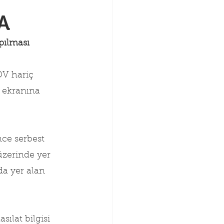
A
pılması 
DV hariç 
ş ekranına 
ce serbest 
 üzerinde yer 
da yer alan 
sılat bilgisi 