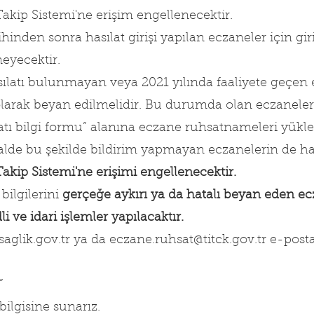
Takip Sistemi'ne erişim engellenecektir.
rihinden sonra hasılat girişi yapılan eczaneler için giri
meyecektir.
asılatı bulunmayan veya 2021 yılında faaliyete geçen 
olarak beyan edilmelidir. Bu durumda olan eczaneler 
ılatı bilgi formu” alanına eczane ruhsatnameleri yükle
alde bu şekilde bildirim yapmayan eczanelerin de hası
Takip Sistemi'ne erişimi engellenecektir.
bilgilerini 
gerçeğe aykırı ya da hatalı beyan eden ecz
i ve idari işlemler yapılacaktır.
saglik.gov.tr ya da eczane.ruhsat@titck.gov.tr e-post
”
bilgisine sunarız.