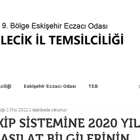
betçi Eczaneler
Kurum Sıraları
EczaPort
Yönet
ciliği
Eskişehir Eczacı Odası
TEB
iği
2 Nis 2021
1 dakikada okunur
KİP SİSTEMİNE 2020 YI
ASILAT BİLGİLERİNİN