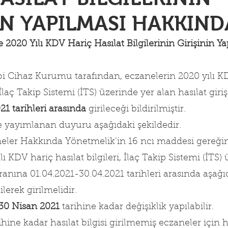
İN YAPILMASI HAKKIND
 2020 Yılı KDV Hariç Hasılat Bilgilerinin Girişinin Ya
bi Cihaz Kurumu tarafından, eczanelerin 2020 yılı K
, İlaç Takip Sistemi (İTS) üzerinde yer alan hasılat giri
21 tarihleri arasında
 girileceği bildirilmiştir.
e yayımlanan duyuru aşağıdaki şekildedir.
aneler Hakkında Yönetmelik’in 16 ncı maddesi gereğin
ı KDV hariç hasılat bilgileri, İlaç Takip Sistemi (İTS)
kranına 01.04.2021-30.04.2021 tarihleri arasında aşağı
lerek girilmelidir.
30 Nisan 2021
 tarihine kadar değişiklik yapılabilir.
rihine kadar hasılat bilgisi girilmemiş eczaneler için ha