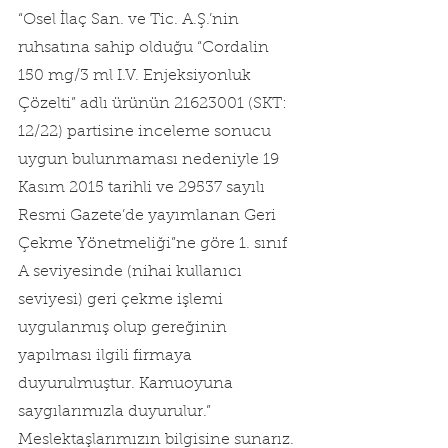
“Osel İlaç San. ve Tic. A.Ş.’nin 
ruhsatına sahip olduğu “Cordalin 
150 mg/3 ml I.V. Enjeksiyonluk 
Çözelti” adlı ürünün 21623001 (SKT: 
12/22) partisine inceleme sonucu 
uygun bulunmaması nedeniyle 19 
Kasım 2015 tarihli ve 29537 sayılı 
Resmi Gazete’de yayımlanan Geri 
Çekme Yönetmeliği”ne göre 1. sınıf 
A seviyesinde (nihai kullanıcı 
seviyesi) geri çekme işlemi 
uygulanmış olup gereğinin 
yapılması ilgili firmaya 
duyurulmuştur. Kamuoyuna 
saygılarımızla duyurulur.”
Meslektaşlarımızın bilgisine sunarız.