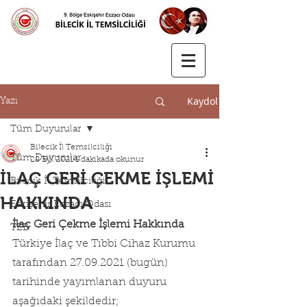
Kaydol
Yazı
Tüm Duyurular
Bilecik İl Temsilciliği
Tüm Duyurular
28 Eyl 2021
1 dakikada okunur
İLAÇ GERİ ÇEKME İŞLEMİ
Bilecik İl Temsilciliği
HAKKINDA
Eskişehir Eczacı Odası
İlaç Geri Çekme İşlemi Hakkında
TEB
Türkiye İlaç ve Tıbbi Cihaz Kurumu 
tarafından 27.09.2021 (bugün) 
tarihinde yayımlanan duyuru 
aşağıdaki şekildedir;