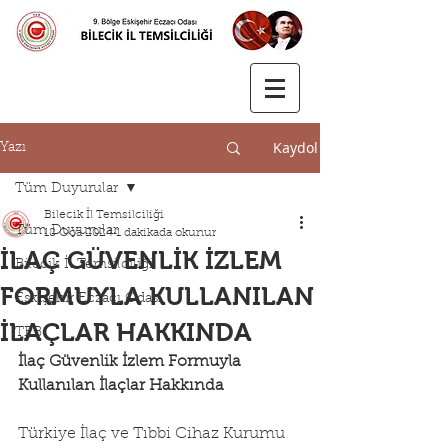
Kaydol
Yazı
Tüm Duyurular
Bilecik İl Temsilciliği
Tüm Duyurular
18 Oca 2024
1 dakikada okunur
İLAÇ GÜVENLİK İZLEM
Bilecik İl Temsilciliği
FORMUYLA KULLANILAN
Eskişehir Eczacı Odası
İLAÇLAR HAKKINDA
TEB
İlaç Güvenlik İzlem Formuyla 
Kullanılan İlaçlar Hakkında
Türkiye İlaç ve Tıbbi Cihaz Kurumu 