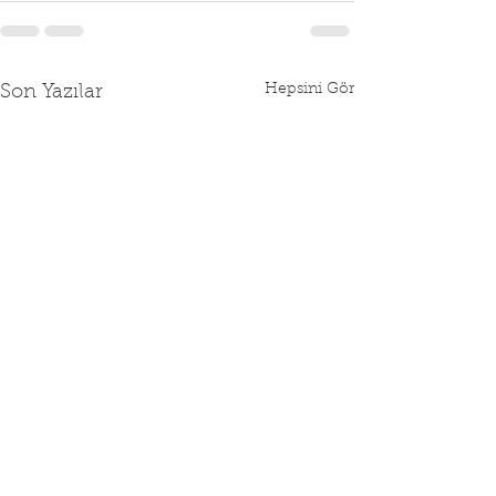
Hepsini Gör
Son Yazılar
2026 YILI SGK
RAMAZAN BAY
SÖZLEŞME DAĞITIMI
NÖBETÇİ