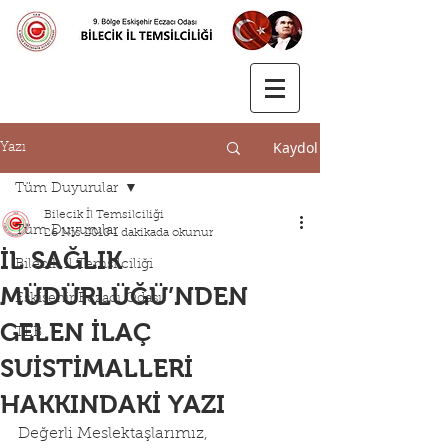
Kaydol
Yazı
Tüm Duyurular
Bilecik İl Temsilciliği
Tüm Duyurular
26 Nis 2018
1 dakikada okunur
İL SAĞLIK
Bilecik İl Temsilciliği
MÜDÜRLÜĞÜ’NDEN
Eskişehir Eczacı Odası
GELEN İLAÇ
TEB
SUİSTİMALLERİ
HAKKINDAKİ YAZI
Değerli Meslektaşlarımız,