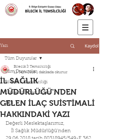
Kaydol
Yazı
Tüm Duyurular
Bilecik İl Temsilciliği
Tüm Duyurular
12 Tem 2018
1 dakikada okunur
İL SAĞLIK
Bilecik İl Temsilciliği
MÜDÜRLÜĞÜ'NDEN
Eskişehir Eczacı Odası
GELEN İLAÇ SUİSTİMALİ
TEB
HAKKINDAKİ YAZI
Değerli Meslektaşlarımız,
    İl Sağlık Müdürlüğü’nden 
29.06.2018 tarih 80318945/549-E.362 