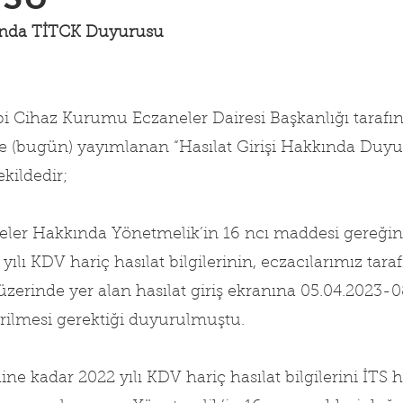
kında TİTCK Duyurusu
bi Cihaz Kurumu Eczaneler Dairesi Başkanlığı tarafı
e (bugün) yayımlanan “Hasılat Girişi Hakkında Duyuru
kildedir;
neler Hakkında Yönetmelik’in 16 ncı maddesi gereğin
yılı KDV hariç hasılat bilgilerinin, eczacılarımız tara
 üzerinde yer alan hasılat giriş ekranına 05.04.2023-0
girilmesi gerektiği duyurulmuştu.
ne kadar 2022 yılı KDV hariç hasılat bilgilerini İTS ha