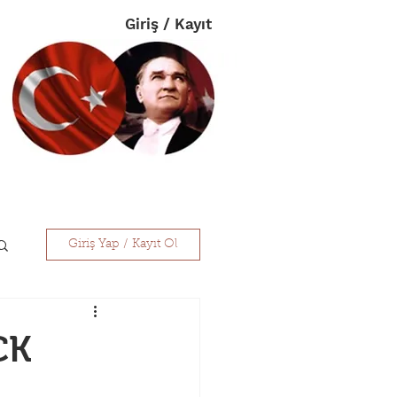
Giriş / Kayıt
im
Eczanelerimiz
İletişim
Giriş Yap / Kayıt Ol
CK