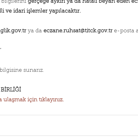
bilgilerini 
gerçeğe aykırı ya da hatalı beyan eden ecz
i ve idari işlemler yapılacaktır.
glik.gov.tr
 ya da 
eczane.ruhsat@titck.gov.tr
 e-posta 
”
bilgisine sunarız.
BİRLİĞİ
laşmak için tıklayınız.