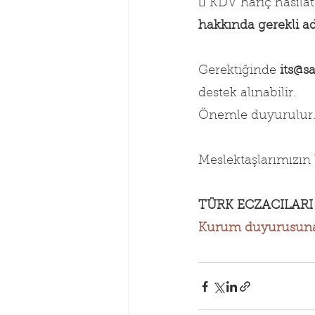
 KDV hariç hasılat 
hakkında gerekli adl
Gerektiğinde 
its@sa
destek alınabilir.
Önemle duyurulur.
Meslektaşlarımızın 
TÜRK ECZACILARI 
Kurum duyurusuna u