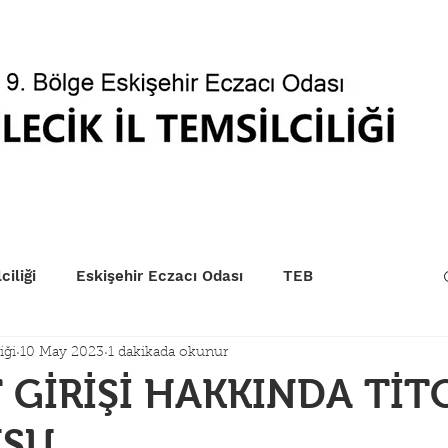
betçi Eczaneler
Kurum Sıraları
EczaPort
Yönet
ciliği
Eskişehir Eczacı Odası
TEB
iği
10 May 2023
1 dakikada okunur
 GİRİŞİ HAKKINDA TİT
SU