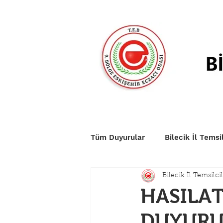
Anasayfa
Duyurular
Nö
Tüm Duyurular
Bilecik İl Temsil
Bilecik İl Temsilcil
HASILAT
DUYURU