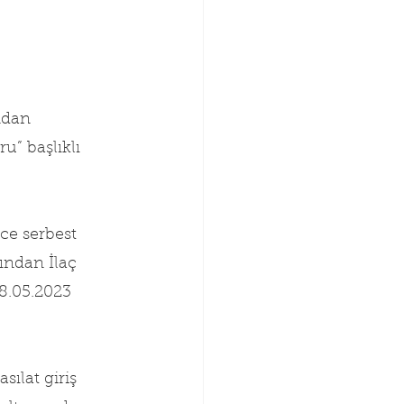
ndan 
” başlıklı 
ce serbest 
fından İlaç 
8.05.2023 
sılat giriş 