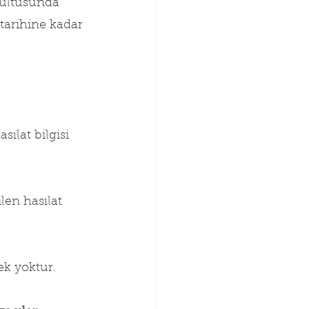
rultusunda 
tarihine kadar 
ılat bilgisi 
len hasılat 
ek yoktur.