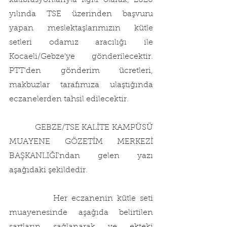
kalibrasyonlarıyla ilgili olarak, 2020 
yılında TSE üzerinden başvuru 
yapan meslektaşlarımızın kütle 
setleri odamız aracılığı ile 
Kocaeli/Gebze'ye gönderilecektir. 
PTT'den gönderim ücretleri, 
makbuzlar tarafımıza ulaştığında 
eczanelerden tahsil edilecektir.
           GEBZE/TSE KALİTE KAMPÜSÜ 
MUAYENE GÖZETİM MERKEZİ 
BAŞKANLIĞI'ndan gelen yazı 
aşağıdaki şekildedir.
           Her eczanenin kütle seti 
muayenesinde aşağıda belirtilen 