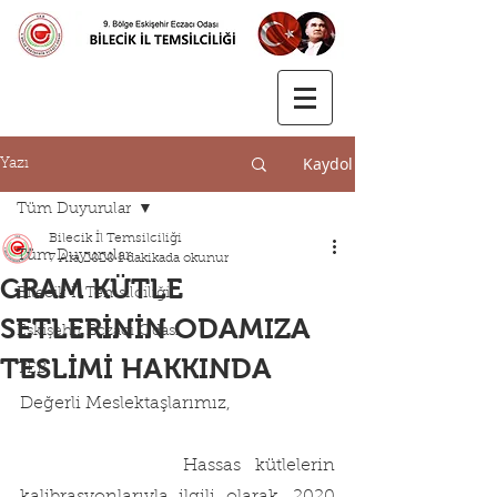
Kaydol
Yazı
Tüm Duyurular
Bilecik İl Temsilciliği
Tüm Duyurular
7 Ara 2020
1 dakikada okunur
GRAM KÜTLE
Bilecik İl Temsilciliği
SETLERİNİN ODAMIZA
Eskişehir Eczacı Odası
TESLİMİ HAKKINDA
TEB
Değerli Meslektaşlarımız,   
           Hassas kütlelerin 