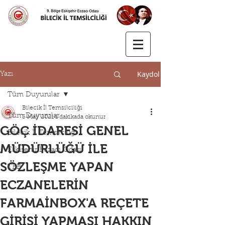
Kaydol
Yazı
Tüm Duyurular
Bilecik İl Temsilciliği
Tüm Duyurular
3 May 2021
1 dakikada okunur
GÖÇ İDARESİ GENEL
Bilecik İl Temsilciliği
MÜDÜRLÜĞÜ İLE
Eskişehir Eczacı Odası
SÖZLEŞME YAPAN
TEB
ECZANELERİN
FARMAİNBOX'A REÇETE
GİRİŞİ YAPMASI HAKKIN