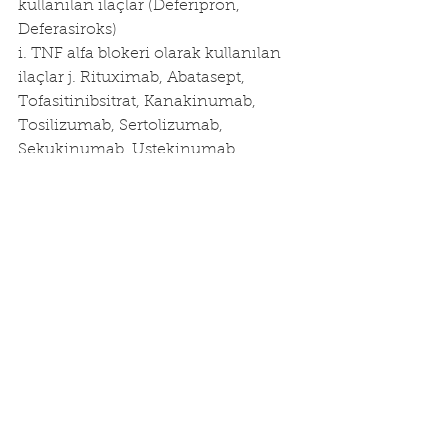
kullanılan ilaçlar (Deferipron, 
Deferasiroks) 
i. TNF alfa blokeri olarak kullanılan 
ilaçlar j. Rituximab, Abatasept, 
Tofasitinibsitrat, Kanakinumab, 
Tosilizumab, Sertolizumab, 
Sekukinumab, Ustekinumab, 
Vedolizumab. 