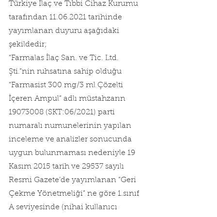
Türkiye İlaç ve Tıbbi Cihaz Kurumu 
tarafından 11.06.2021 tarihinde 
yayımlanan duyuru aşağıdaki 
şekildedir;
“Farmalas İlaç San. ve Tic. Ltd. 
Şti.”nin ruhsatına sahip olduğu 
“Farmasist 300 mg/3 ml Çözelti 
İçeren Ampul” adlı müstahzarın 
‪19073008 (SKT:06/2021) parti 
numaralı numunelerinin yapılan 
inceleme ve analizler sonucunda 
uygun bulunmaması nedeniyle 19 
Kasım 2015 tarih ve 29537 sayılı 
Resmi Gazete’de yayımlanan “Geri 
Çekme Yönetmeliği” ne göre 1.sınıf 
A seviyesinde (nihai kullanıcı 