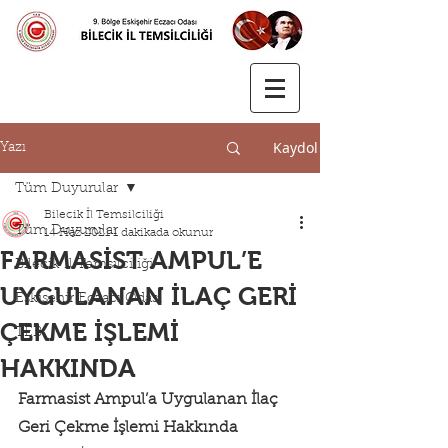
Kaydol
Yazı
Tüm Duyurular
Bilecik İl Temsilciliği
Tüm Duyurular
14 Haz 2021
1 dakikada okunur
FARMASİST AMPUL’E
Bilecik İl Temsilciliği
UYGULANAN İLAÇ GERİ
Eskişehir Eczacı Odası
ÇEKME İŞLEMİ
TEB
HAKKINDA
Farmasist Ampul’a Uygulanan İlaç 
Geri Çekme İşlemi Hakkında