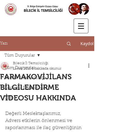
Kaydol
Yazı
Tüm Duyurular
Bilecik İl Temsilciliği
Tüm Duyurular
11 Ara 2018
1 dakikada okunur
FARMAKOVİJİLANS
Bilecik İl Temsilciliği
BİLGİLENDİRME
Eskişehir Eczacı Odası
VİDEOSU HAKKINDA
TEB
Değerli Meslektaşlarımız,
Advers etkilerin önlenmesi ve 
raporlanması ile ilaç güvenliğinin 