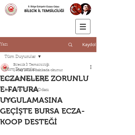
Kaydol
Yazı
Tüm Duyurular
Bilecik İl Temsilciliği
Tüm Duyurular
2 Haz 2021
1 dakikada okunur
ECZANELERE ZORUNLU
Bilecik İl Temsilciliği
E-FATURA
Eskişehir Eczacı Odası
UYGULAMASINA
TEB
GEÇİŞTE BURSA ECZA-
KOOP DESTEĞİ