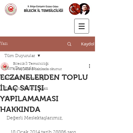
Kaydol
Yazı
Tüm Duyurular
Bilecik İl Temsilciliği
Tüm Duyurular
6 Nis 2018
2 dakikada okunur
ECZANELERDEN TOPLU
Bilecik İl Temsilciliği
İLAÇ SATIŞI
Eskişehir Eczacı Odası
YAPILAMAMASI
TEB
HAKKINDA
 Değerli Meslektaşlarımız,
    18 Ocak 2014 tarih 28886 sayı 