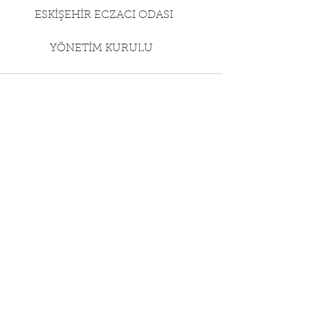
       ESKİŞEHİR ECZACI ODASI
            YÖNETİM KURULU    
Hepsini Gör
Son Yazılar