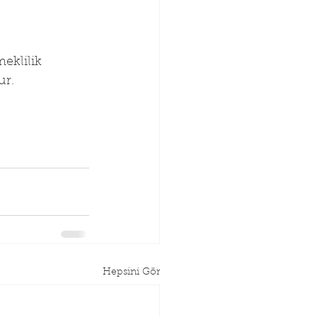
eklilik 
ur.
Hepsini Gör