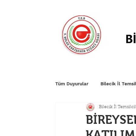
Anasayfa
Duyurular
Nö
Tüm Duyurular
Bilecik İl Temsil
Bilecik İl Temsilcil
BİREYSE
KATILIM