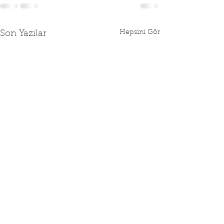
Hepsini Gör
Son Yazılar
2026 YILI SGK
RAMAZAN BAY
SÖZLEŞME DAĞITIMI
NÖBETÇİ