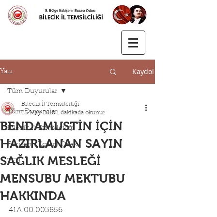
Kaydol
Yazı
Tüm Duyurular
Bilecik İl Temsilciliği
Tüm Duyurular
23 May 2018
1 dakikada okunur
BENDAMUSTİN İÇİN
Bilecik İl Temsilciliği
HAZIRLANAN SAYIN
Eskişehir Eczacı Odası
SAĞLIK MESLEĞİ
TEB
MENSUBU MEKTUBU
HAKKINDA
41A.00.003856