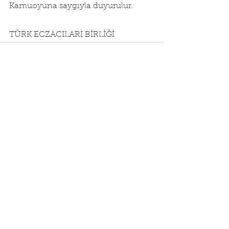
Kamuoyuna saygıyla duyurulur.
TÜRK ECZACILARI BİRLİĞİ
Hepsini Gör
Son Yazılar