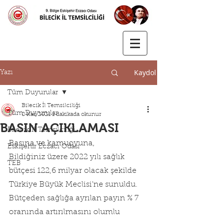
Kaydol
Yazı
Tüm Duyurular
Bilecik İl Temsilciliği
Tüm Duyurular
8 Kas 2021
1 dakikada okunur
BASIN AÇIKLAMASI
Bilecik İl Temsilciliği
Basına ve kamuoyuna,
Eskişehir Eczacı Odası
Bildiğiniz üzere 2022 yılı sağlık 
TEB
bütçesi 122,6 milyar olacak şekilde 
Türkiye Büyük Meclisi’ne sunuldu. 
Bütçeden sağlığa ayrılan payın % 7 
oranında artırılmasını olumlu 