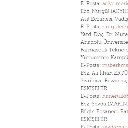
E-Posta: 
asiye.mer
Ecz. Nurgül (AKYIL
Asil Eczanesi, Vad
E-Posta: 
nurgules
Yard. Doç. Dr. Mu
Anadolu Üniversites
Farmasötik Teknolo
Yunusemre Kampüs
E-Posta: 
msberkma
Ecz. Ali İlhan ERT
Sivrihisar Eczanesi
ESKİŞEHİR
E-Posta: 
hanertuk
Ecz. Sevda (MAKİ
Bilgin Eczanesi, Bat
ESKİŞEHİR
E-Posta: 
sevdamak