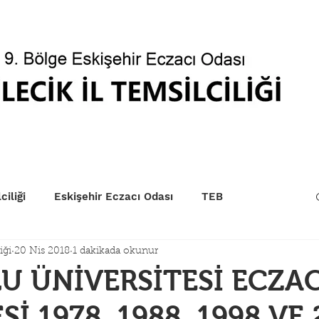
betçi Eczaneler
Kurum Sıraları
EczaPort
Yönet
ciliği
Eskişehir Eczacı Odası
TEB
iği
20 Nis 2018
1 dakikada okunur
 ÜNİVERSİTESİ ECZAC
İ 1978, 1988, 1998 VE