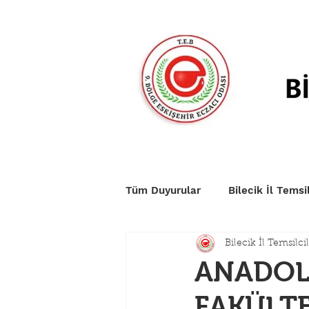
Anasayfa
Duyurular
Nö
Tüm Duyurular
Bilecik İl Temsil
Bilecik İl Temsilcil
ANADOLU
FAKÜLTES