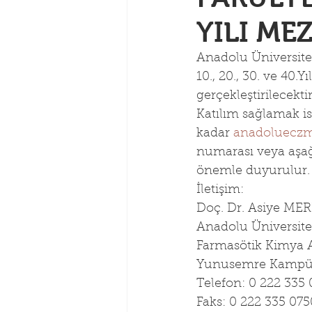
YILI ME
Anadolu Üniversites
10., 20., 30. ve 40
gerçekleştirilecektir
Katılım sağlamak is
kadar 
anadoluecz
numarası veya aşağı
önemle duyurulur.
İletişim:
Doç. Dr. Asiye MER
Anadolu Üniversites
Farmasötik Kimya 
Yunusemre Kampüs
Telefon: 0 222 335
Faks: 0 222 335 075