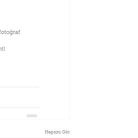
fotoğraf 
t)
Hepsini Gör