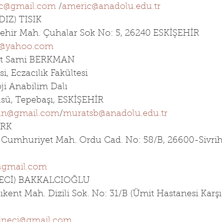
ic@gmail.com
 /
americ@anadolu.edu.tr
DIZ) TISIK
işehir Mah. Çuhalar Sok No: 5, 26240 ESKİŞEHİR
k@yahoo.com
rat Sami BERKMAN
i, Eczacılık Fakültesi
ji Anabilim Dalı
ü, Tepebaşı, ESKİŞEHİR
n@gmail.com
/
muratsb@anadolu.edu.tr
ÜRK
, Cumhuriyet Mah. Ordu Cad. No: 58/B, 26600-Sivrihi
@gmail.com
NECİ) BAKKALCIOĞLU
ıkent Mah. Dizili Sok. No: 31/B (Ümit Hastanesi Karşıs
ineci@gmail.com