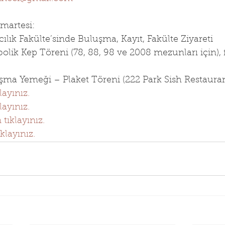
martesi:
cılık Fakülte’sinde Buluşma, Kayıt, Fakülte Ziyareti
olik Kep Töreni (78, 88, 98 ve 2008 mezunları için), 
uşma Yemeği – Plaket Töreni (222 Park Sish Restauran
layınız.
layınız.
n tıklayınız.
klayınız.