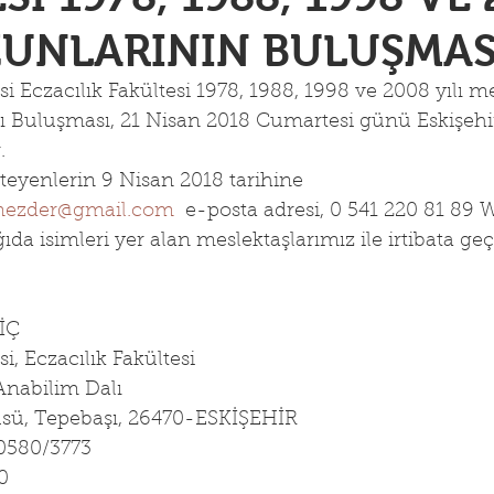
ZUNLARININ BULUŞMAS
i Eczacılık Fakültesi 1978, 1988, 1998 ve 2008 yılı m
.Yılı Buluşması, 21 Nisan 2018 Cumartesi günü Eskişehi
.
teyenlerin 9 Nisan 2018 tarihine 
mezder@gmail.com
  e-posta adresi, 0 541 220 81 89
da isimleri yer alan meslektaşlarımız ile irtibata ge
İÇ
i, Eczacılık Fakültesi
Anabilim Dalı
ü, Tepebaşı, 26470-ESKİŞEHİR
 0580/3773
0