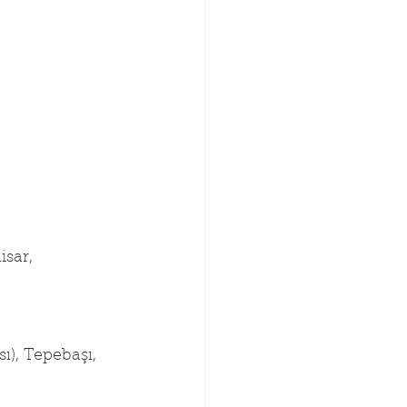
sar, 
ı), Tepebaşı, 