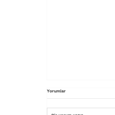
26 MAYIS SALI (ARİFE)
Yorumlar
NÖBETÇİ ECZANELERİMİZ
26 Mayıs Salı günü Ufuk
Eczanesi nöbet hizmeti