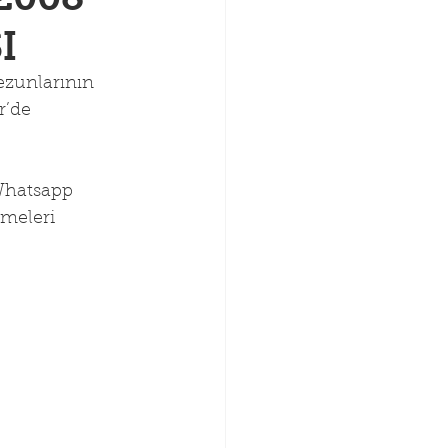
I
ezunlarının 
r’de 
 Whatsapp 
çmeleri 