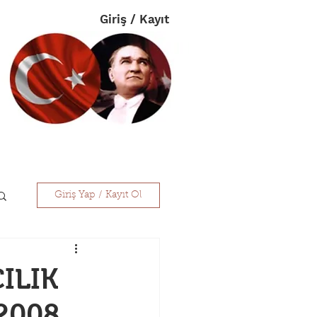
Giriş / Kayıt
im
Eczanelerimiz
İletişim
Giriş Yap / Kayıt Ol
ILIK
 2008