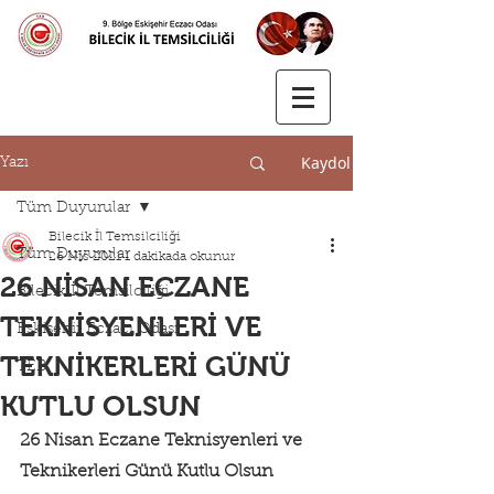
Kaydol
Yazı
Tüm Duyurular
Bilecik İl Temsilciliği
Tüm Duyurular
26 Nis 2021
1 dakikada okunur
26 NİSAN ECZANE
Bilecik İl Temsilciliği
TEKNİSYENLERİ VE
Eskişehir Eczacı Odası
TEKNİKERLERİ GÜNÜ
TEB
KUTLU OLSUN
26 Nisan Eczane Teknisyenleri ve 
Teknikerleri Günü Kutlu Olsun