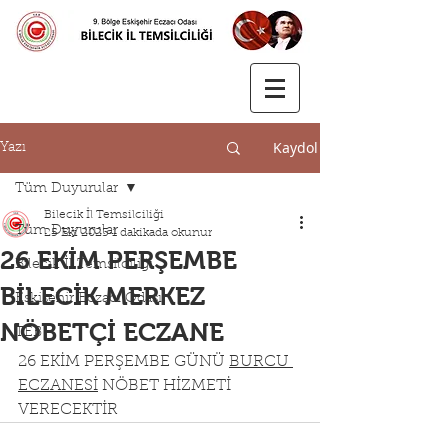
Kaydol
Yazı
Tüm Duyurular
Bilecik İl Temsilciliği
Tüm Duyurular
25 Eki 2023
1 dakikada okunur
26 EKİM PERŞEMBE
Bilecik İl Temsilciliği
BİLECİK MERKEZ
Eskişehir Eczacı Odası
NÖBETÇİ ECZANE
TEB
26 EKİM PERŞEMBE GÜNÜ 
BURCU 
ECZANESİ
 NÖBET HİZMETİ 
VERECEKTİR