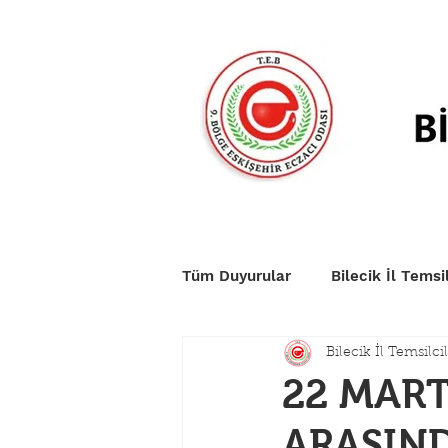
Anasayfa
Duyurular
Nö
Tüm Duyurular
Bilecik İl Temsil
Bilecik İl Temsilcil
22 MART
ARASIND