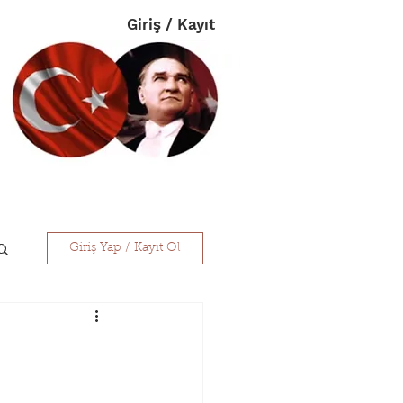
Giriş / Kayıt
im
Eczanelerimiz
İletişim
Giriş Yap / Kayıt Ol