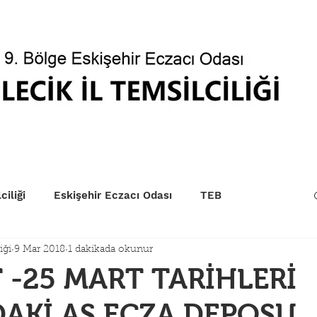
betçi Eczaneler
Kurum Sıraları
EczaPort
Yönet
ciliği
Eskişehir Eczacı Odası
TEB
iği
9 Mar 2018
1 dakikada okunur
 -25 MART TARİHLERİ
AKİ AS ECZA DEPOSU