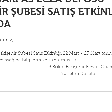
İR ŞUBESİ SATIŞ ETKİN
DA
arımız,
kişehir Şubesi Satış Etkinliği 22 Mart - 25 Mart tarihl
ye aşağıda bilgilerinize sunulmuştur.
                                             9.Bölge Eskişehir Eczacı Odas
                                                     Yönetim Kurulu