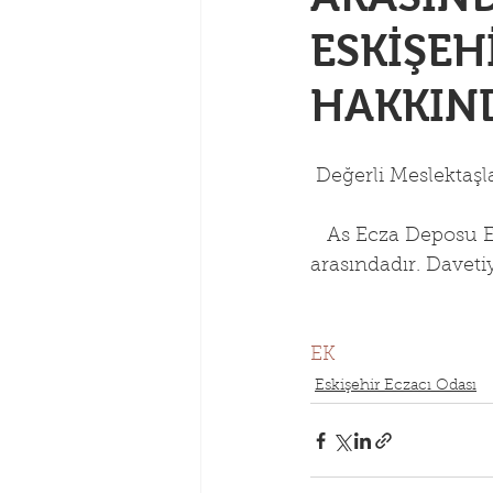
ESKİŞEH
HAKKIN
 Değerli Meslektaşl
   As Ecza Deposu Es
arasındadır. Daveti
                           
                             
EK
Eskişehir Eczacı Odası