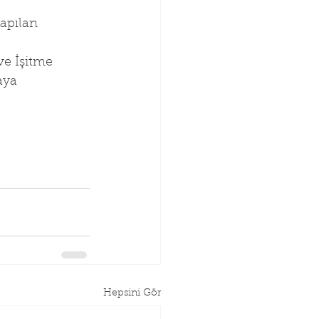
apılan 
ve İşitme 
aya 
Hepsini Gör