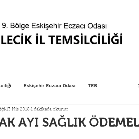
betçi Eczaneler
Kurum Sıraları
EczaPort
Yönet
ciliği
Eskişehir Eczacı Odası
TEB
iği
13 Nis 2018
1 dakikada okunur
AK AYI SAĞLIK ÖDEMEL