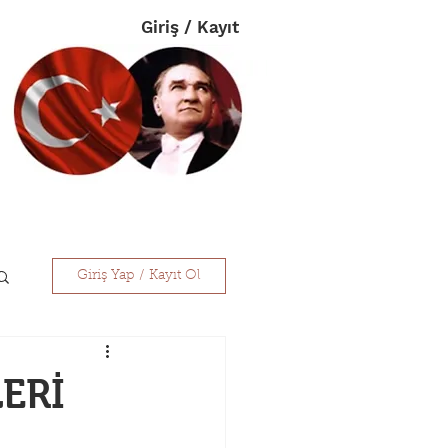
Giriş / Kayıt
im
Eczanelerimiz
İletişim
Giriş Yap / Kayıt Ol
ERİ