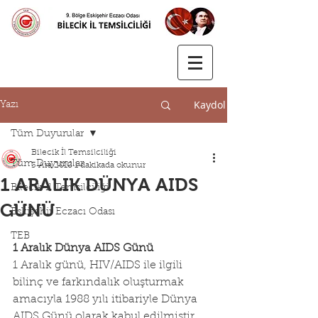
Kaydol
Yazı
Tüm Duyurular
Bilecik İl Temsilciliği
Tüm Duyurular
3 Ara 2018
1 dakikada okunur
1 ARALIK DÜNYA AIDS
Bilecik İl Temsilciliği
GÜNÜ
Eskişehir Eczacı Odası
TEB
1 Aralık Dünya AIDS Günü
1 Aralık günü, HIV/AIDS ile ilgili 
bilinç ve farkındalık oluşturmak 
amacıyla 1988 yılı itibariyle Dünya 
AIDS Günü olarak kabul edilmiştir. 