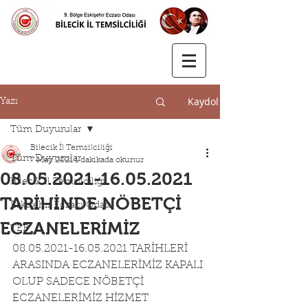
Kaydol
Yazı
Tüm Duyurular
Bilecik İl Temsilciliği
Tüm Duyurular
7 May 2021
1 dakikada okunur
08.05.2021-16.05.2021
Bilecik İl Temsilciliği
TARİHİNDE NÖBETÇİ
Eskişehir Eczacı Odası
ECZANELERİMİZ
TEB
08.05.2021-16.05.2021 TARİHLERİ 
ARASINDA ECZANELERİMİZ KAPALI 
OLUP SADECE NÖBETÇİ 
ECZANELERİMİZ HİZMET 